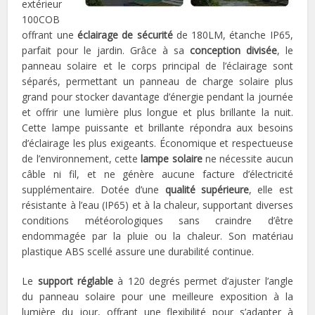
extérieur
100COB
offrant une
éclairage de sécurité
de 180LM, étanche IP65,
parfait pour le jardin. Grâce à sa
conception divisée
, le
panneau solaire et le corps principal de l’éclairage sont
séparés, permettant un panneau de charge solaire plus
grand pour stocker davantage d’énergie pendant la journée
et offrir une lumière plus longue et plus brillante la nuit.
Cette lampe puissante et brillante répondra aux besoins
d’éclairage les plus exigeants. Économique et respectueuse
de l’environnement, cette
lampe solaire
ne nécessite aucun
câble ni fil, et ne génère aucune facture d’électricité
supplémentaire. Dotée d’une
qualité supérieure
, elle est
résistante à l’eau (IP65) et à la chaleur, supportant diverses
conditions météorologiques sans craindre d’être
endommagée par la pluie ou la chaleur. Son matériau
plastique ABS scellé assure une durabilité continue.
Le
support réglable
à 120 degrés permet d’ajuster l’angle
du panneau solaire pour une meilleure exposition à la
lumière du jour, offrant une flexibilité pour s’adapter à